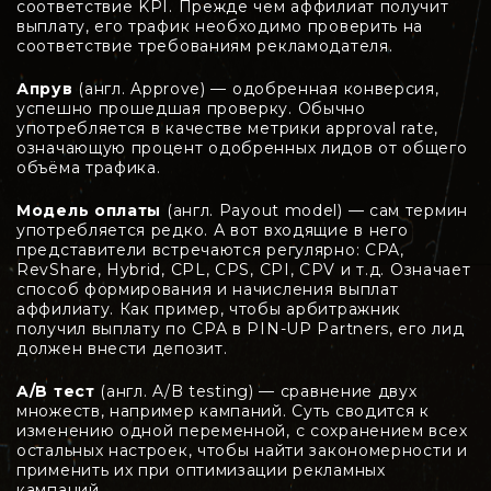
соответствие KPI. Прежде чем аффилиат получит
выплату, его трафик необходимо проверить на
соответствие требованиям рекламодателя.
Апрув
(англ. Approve) — одобренная конверсия,
успешно прошедшая проверку. Обычно
употребляется в качестве метрики approval rate,
означающую процент одобренных лидов от общего
объёма трафика.
Модель оплаты
(англ. Payout model) — сам термин
употребляется редко. А вот входящие в него
представители встречаются регулярно: CPA,
RevShare, Hybrid, CPL, CPS, CPI, CPV и т.д. Означает
способ формирования и начисления выплат
аффилиату. Как пример, чтобы арбитражник
получил выплату по CPA в PIN-UP Partners, его лид
должен внести депозит.
A/B тест
(англ. A/B testing) — сравнение двух
множеств, например кампаний. Суть сводится к
изменению одной переменной, с сохранением всех
остальных настроек, чтобы найти закономерности и
применить их при оптимизации рекламных
кампаний.