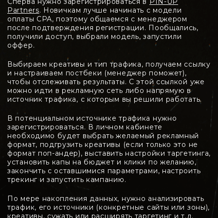
Сперва нужно зарегистрироваться в
PIN-UP
Partners
. Новичкам лучше начинать с модели
оплаты CPA, поэтому общаемся с менеджером
после подтверждения регистрации. Пообщались,
получили доступ, выбрали модель, запустили
оффер.
Выбираем креативы и тип трафика, получаем ссылку
и настраиваем постбеки (менеджер поможет),
чтобы отслеживать результаты. С этой ссылкой уже
можно идти в рекламную сеть либо напрямую в
источник трафика, с которым вы решили работать.
В потенциальном источнике трафика нужно
зарегистрироваться. В личном кабинете
необходимо будет выбрать желаемый рекламный
формат, подгрузить креативы (если только это не
формат поп-андер), выставить настройки таргетинга,
установить капы на бюджет и клики по желанию,
закончить с оставшимися параметрами, настроить
трекинг и запустить кампанию.
По мере накопления данных, нужно анализировать
трафик, его источники (конкретные сайты или зоны),
креативы, сужать или расширять таргетинг и т.д.