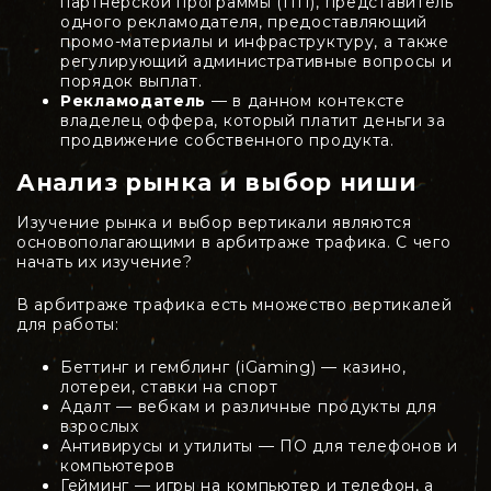
партнёрской программы (ПП), представитель
одного рекламодателя, предоставляющий
промо-материалы и инфраструктуру, а также
регулирующий административные вопросы и
порядок выплат.
Рекламодатель
— в данном контексте
владелец оффера, который платит деньги за
продвижение собственного продукта.
Анализ рынка и выбор ниши
Изучение рынка и выбор вертикали являются
основополагающими в арбитраже трафика. С чего
начать их изучение?
В арбитраже трафика есть множество вертикалей
для работы:
Беттинг и гемблинг (iGaming) — казино,
лотереи, ставки на спорт
Адалт — вебкам и различные продукты для
взрослых
Антивирусы и утилиты — ПО для телефонов и
компьютеров
Гейминг — игры на компьютер и телефон, а