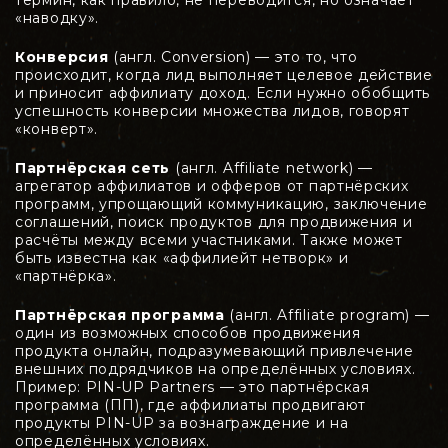
«наводку».
Конверсия
(англ. Conversion) — это то, что
происходит, когда лид выполняет целевое действие
и приносит аффилиату доход. Если нужно обобщить
успешность конверсии множества лидов, говорят
«конверт».
Партнёрская сеть
(англ. Affiliate network) —
агрегатор аффилиатов и офферов от партнёрских
программ, упрощающий коммуникацию, заключение
соглашений, поиск продуктов для продвижения и
расчёты между всеми участниками. Также может
быть известна как «аффилиейт нетворк» и
«партнёрка».
Партнёрская программа
(англ. Affiliate program) —
один из возможных способов продвижения
продукта онлайн, подразумевающий привлечение
внешних подрядчиков на определённых условиях.
Пример: PIN-UP Partners — это партнёрская
программа (ПП), где аффилиаты продвигают
продукты PIN-UP за вознаграждение и на
определённых условиях.