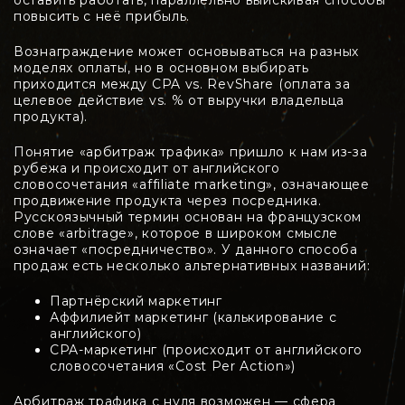
оставить работать, параллельно выискивая способы
повысить с неё прибыль.
Вознаграждение может основываться на разных
моделях оплаты, но в основном выбирать
приходится между CPA vs. RevShare (оплата за
целевое действие vs. % от выручки владельца
продукта).
Понятие «арбитраж трафика» пришло к нам из-за
рубежа и происходит от английского
словосочетания «affiliate marketing», означающее
продвижение продукта через посредника.
Русскоязычный термин основан на французском
слове «arbitrage», которое в широком смысле
означает «посредничество». У данного способа
продаж есть несколько альтернативных названий:
Партнёрский маркетинг
Аффилиейт маркетинг (калькирование с
английского)
CPA-маркетинг (происходит от английского
словосочетания «Cost Per Action»)
Арбитраж трафика с нуля возможен — сфера