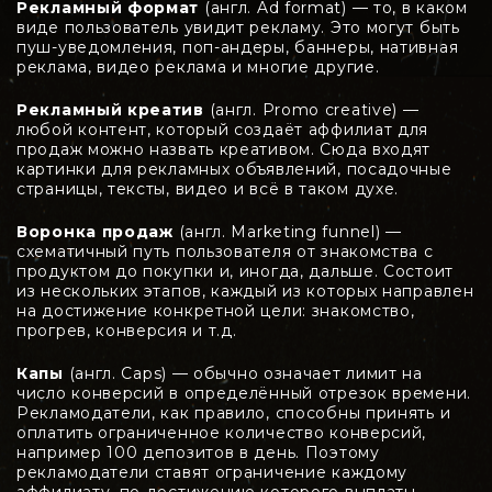
Рекламный формат
(англ. Ad format) — то, в каком
виде пользователь увидит рекламу. Это могут быть
пуш-уведомления, поп-андеры, баннеры, нативная
реклама, видео реклама и многие другие.
Рекламный креатив
(англ. Promo creative) —
любой контент, который создаёт аффилиат для
продаж можно назвать креативом. Сюда входят
картинки для рекламных объявлений, посадочные
страницы, тексты, видео и всё в таком духе.
Воронка продаж
(англ. Marketing funnel) —
схематичный путь пользователя от знакомства с
продуктом до покупки и, иногда, дальше. Состоит
из нескольких этапов, каждый из которых направлен
на достижение конкретной цели: знакомство,
прогрев, конверсия и т.д.
Капы
(англ. Caps) — обычно означает лимит на
число конверсий в определённый отрезок времени.
Рекламодатели, как правило, способны принять и
оплатить ограниченное количество конверсий,
например 100 депозитов в день. Поэтому
рекламодатели ставят ограничение каждому
аффилиату, по достижению которого выплаты