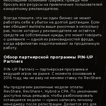
небольшими объёмами трафика, прежде чем
бросать все ресурсы на привлечение пользователей
конкретному рекламодателю.
Всегда помните, что ни один бизнес не может
работать себе в убыток на долгой дистанции. Если
вам обещают выплаты выше рыночных в несколько
раз, после которых у рекламодателя не остаётся
средств на собственные нужды, это может говорить
о шейвинге — одной из разновидностей фрода,
когда аффилиатам недоплачивают за проделанную
работу.
Обзор партнерской программы PIN-UP
Partners
PIN-UP Partners — партнёрская программа и
ведущий игрок на рынке. С момента основания в
2016 году, мы ни разу не меняли ставку по RevShare.
Мы предлагаем различные модели оплаты:
RevShare, RevShare+, Hybrid и CPA. По умолчанию
доступна лишь ревшара; чтобы разблокировать
оставшиеся модели — нужно написать личному
менеджеру после регистрации. Делается это для