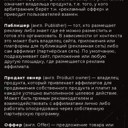
означает владельца продукта, т.е. того, у кого
арбитражник берёт т.н. «рекламный оффер» и
приводит пользователей взамен.
Паблишер
(англ. Publisher) — тот, кто размещает
рекламу либо знает где её можно разместить и
готов это организовать. В зависимости от контекста
это может быть владелец сайта, приложения или
платформы для публикаций (рекламная сеть) либо
сам аффилиат (партнёрская сеть). По умолчанию,
подразумевает сайт, приложение или любую
другую площадку, где размещается реклама
аффилиата.
Продакт овнер
(англ. Product owner) — владелец
продукта, который привлекает аффилиатов для
продвижения собственного продукта и платит за
каждое успешно выполненное целевое действие.
Может быть прямым рекламодателем и
взаимодействовать с аффилиатами лично либо
работать опосредовано через собственную
партнёрскую программу.
Оффер
(англ. Offer) — предложение товара или