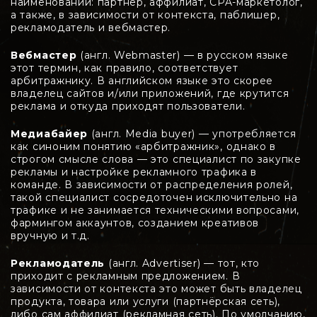
наименований: партнёр, аффилиат, CPA-маркетолог,
а также, в зависимости от контекста, паблишер,
рекламодатель и вебмастер.
Вебмастер
(англ. Webmaster) — в русском языке
этот термин, как правило, соответствует
арбитражнику. В английском языке это скорее
владелец сайтов и/или приложений, где крутится
реклама и откуда приходят пользователи.
Медиабайер
(англ. Media buyer) — употребляется
как синоним понятию «арбитражник», однако в
строгом смысле слова — это специалист по закупке
рекламы и настройке рекламного трафика в
команде. В зависимости от распределения ролей,
такой специалист сосредоточен исключительно на
трафике и не занимается техническими вопросами,
фармингом аккаунтов, созданием креативов
вручную и т.д.
Рекламодатель
(англ. Advertiser) — тот, кто
приходит с рекламным предложением. В
зависимости от контекста это может быть владелец
продукта, товара или услуги (партнёрская сеть),
либо сам аффилиат (рекламная сеть). По умолчанию,