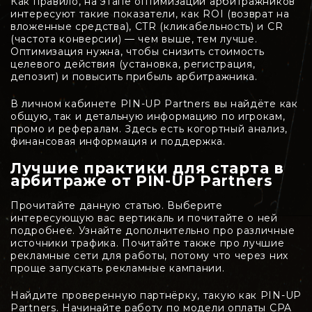
Как правило, на этапе оптимизации арбитражников
интересуют такие показатели, как ROI (возврат на
вложенные средства), CTR (кликабельность) и CR
(частота конверсии) — чем выше, тем лучше.
Оптимизация нужна, чтобы снизить стоимость
целевого действия (установка, регистрация,
депозит) и повысить прибыль арбитражника.
В личном кабинете PIN-UP Partners вы найдёте как
общую, так и детальную информацию по игрокам,
промо и рефералам. Здесь есть когортный анализ,
финансовая информация и поддержка.
Лучшие практики для старта в
арбитраже от PIN-UP Partners
Прочитайте данную статью. Выберите
интересующую вас вертикаль и почитайте о ней
подробнее. Узнайте дополнительно про различные
источники трафика. Почитайте также про лучшие
рекламные сети для работы, потому что через них
проще запускать рекламные кампании.
Найдите проверенную партнёрку, такую как PIN-UP
Partners. Начинайте работу по модели оплаты CPA