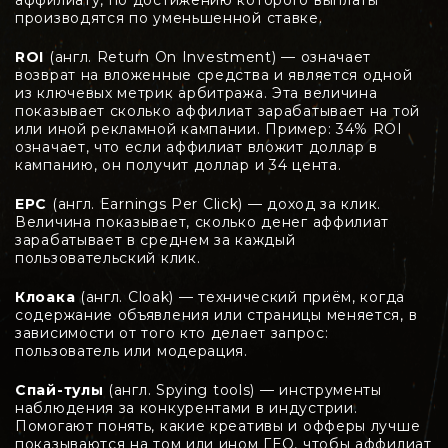
производятся по уменьшенной ставке.
ROI
(англ. Return On Investment) — означает
возврат на вложенные средства и является одной
из ключевых метрик арбитража. Эта величина
показывает сколько аффилиат зарабатывает на той
или иной рекламной кампании. Пример: 34% ROI
означает, что если аффилиат вложит доллар в
кампанию, он получит доллар и 34 цента.
EPC
(англ. Earnings Per Click) — доход за клик.
Величина показывает, сколько денег аффилиат
зарабатывает в среднем за каждый
пользовательский клик.
Клоака
(англ. Cloak) — технический приём, когда
содержание объявления или страницы меняется, в
зависимости от того кто делает запрос:
пользователь или модерация.
Спай-тулы
(англ. Spying tools) — инструменты
наблюдения за конкурентами в индустрии.
Помогают понять, какие креативы и офферы лучше
показываются на том или ином ГЕО, чтобы аффилиат