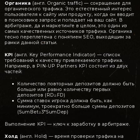
Органика
(англ. Organic traffic) — сокращение для
органического трафика. Это естественный интерес
пользователя к сайту или продукту, когда он вводит
в поисковике запрос и попадает на ваш сайт. В
арбитраже, да и маркетинге в целом, это один из
самых качественных источников трафика. Органика
тесно переплетена с понятием SEO, выходящим за
рамки данной статьи.
KPI
(англ. Key Performance Indicator) — список
требований к качеству привлекаемого трафика.
Например, в PIN-UP Partners KPI состоит из двух
частей:
Количество повторных депозитов должно быть
больше или равно количеству первых
депозитов (RD≥FD)
Сумма ставок игрока должна быть, как
минимум, троекратно больше суммы депозитов
(SumBet≥3*SumDep)
Выполнение KPI — ключ к заработку в арбитраже.
Холд
(англ. Hold) — время проверки трафика на