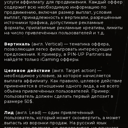
услуги аффилиату для продвижения. Каждый оффер
содержит всю необходимую информацию по
продвижению, включая размер выплат, условия
выплат, принадлежность к вертикали, разрешённые
источники трафика, допустимые рекламные
форматы, прилагаемые рекламные креативы, лимиты
на число привлечённых пользователей и т.д.
Вертикаль
(англ. Vertical) — тематика оффера,
позволяющая легко фильтровать интересующие
предложения. К примеру, в PIN-UP Partners вы
найдёте только iGaming офферы.
Целевое действие
(англ. Target action) —
необходимое условие, за которое начисляется
выплата аффилиату. Как правило, целевое действие
применяется в отношении одного лида, а не всего
объёма привлечённых пользователей. Пример:
пользователь должен сделать первый депозит в
размере 50$.
Лид
(англ. Lead) — один привлечённый
пользователь, который может сконвертить, а может
выпасть из воронки продаж. На русский язык
термин, как правило, не переводится, но означает